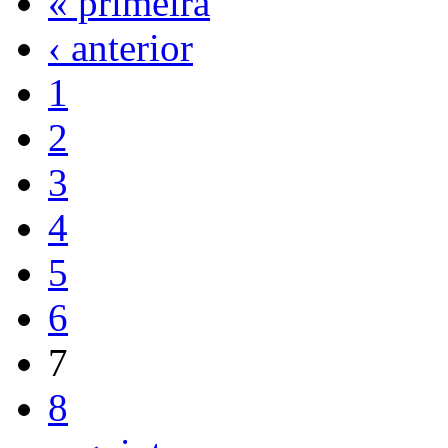
« primeira
‹ anterior
1
2
3
4
5
6
7
8