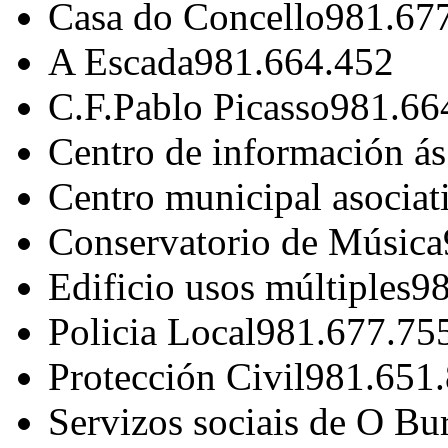
Casa do Concello
981.67
A Escada
981.664.452
C.F.Pablo Picasso
981.66
Centro de información á
Centro municipal asociat
Conservatorio de Música
Edificio usos múltiples
98
Policia Local
981.677.75
Protección Civil
981.651
Servizos sociais de O Bu