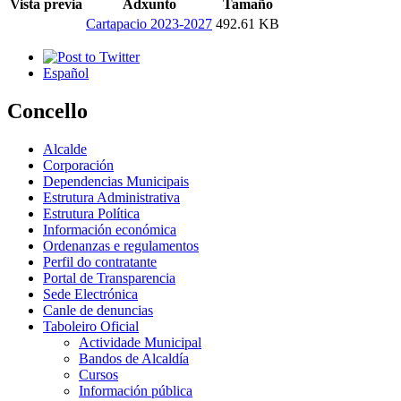
Vista previa
Adxunto
Tamaño
Cartapacio 2023-2027
492.61 KB
Español
Concello
Alcalde
Corporación
Dependencias Municipais
Estrutura Administrativa
Estrutura Política
Información económica
Ordenanzas e regulamentos
Perfil do contratante
Portal de Transparencia
Sede Electrónica
Canle de denuncias
Taboleiro Oficial
Actividade Municipal
Bandos de Alcaldía
Cursos
Información pública