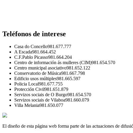
Teléfonos de interese
Casa do Concello
981.677.777
A Escada
981.664.452
C.F.Pablo Picasso
981.664.204
Centro de información ás mulleres (CIM)
981.654.570
Centro municipal asociativo
981.652.122
Conservatorio de Música
981.667.798
Edificio usos múltiples
981.665.597
Policia Local
981.677.755
Protección Civil
981.651.879
Servizos sociais de O Burgo
981.654.570
Servizos sociais de Vilaboa
981.660.079
Villa Melania
981.650.077
El diseño de esta página web forma parte de las actuaciones de di