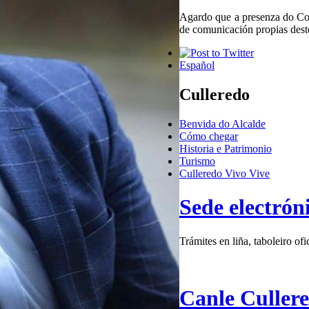
Agardo que a presenza do Conc
de comunicación propias dest
Español
Culleredo
Benvida do Alcalde
Cómo chegar
Historia e Patrimonio
Turismo
Culleredo Vivo Vive
Sede electrón
Trámites en liña, taboleiro ofic
Canle Culler