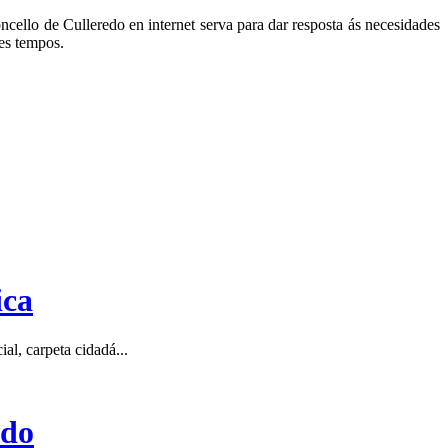
ello de Culleredo en internet serva para dar resposta ás necesidades
es tempos.
ica
ial, carpeta cidadá...
edo