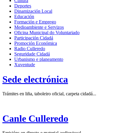
Cultura
Deportes
Dinamización Local
Educación
Formación e Emprego
Medioambiente e Servizos
Oficina Municipal do Voluntariado
Participación Cidadá
Promoción Económica
Radio Culleredo
Seguridade Cidadá
Urbanismo e planeamento
Xuventude
Sede electrónica
Trámites en liña, taboleiro oficial, carpeta cidadá...
Canle Culleredo
Emisións en directo e material audiovisual.