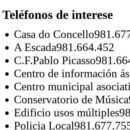
Teléfonos de interese
Casa do Concello
981.67
A Escada
981.664.452
C.F.Pablo Picasso
981.66
Centro de información á
Centro municipal asociat
Conservatorio de Música
Edificio usos múltiples
98
Policia Local
981.677.75