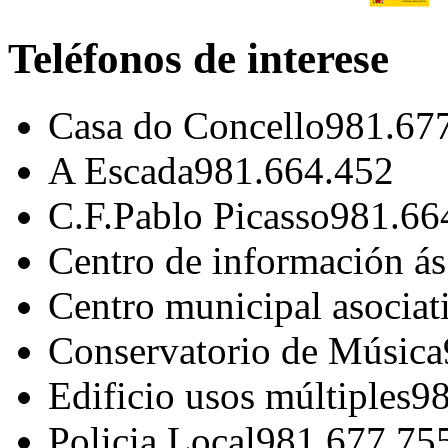
Teléfonos de interese
Casa do Concello
981.67
A Escada
981.664.452
C.F.Pablo Picasso
981.66
Centro de información á
Centro municipal asociat
Conservatorio de Música
Edificio usos múltiples
98
Policia Local
981.677.75