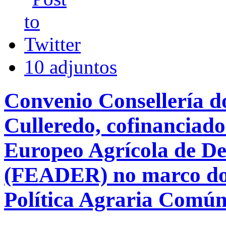
10 adjuntos
Convenio Consellería d
Culleredo, cofinanciad
Europeo Agrícola de D
(FEADER) no marco do 
Política Agraria Comú