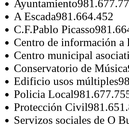
Ayuntamiento
981.677.7
A Escada
981.664.452
C.F.Pablo Picasso
981.66
Centro de información a 
Centro municipal asociat
Conservatorio de Música
Edificio usos múltiples
98
Policia Local
981.677.75
Protección Civil
981.651
Servizos sociales de O B