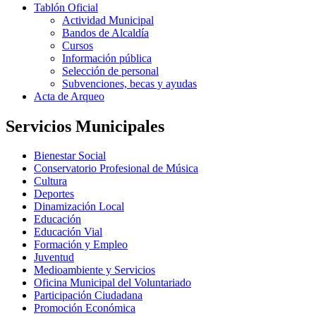
Tablón Oficial
Actividad Municipal
Bandos de Alcaldía
Cursos
Información pública
Selección de personal
Subvenciones, becas y ayudas
Acta de Arqueo
Servicios Municipales
Bienestar Social
Conservatorio Profesional de Música
Cultura
Deportes
Dinamización Local
Educación
Educación Vial
Formación y Empleo
Juventud
Medioambiente y Servicios
Oficina Municipal del Voluntariado
Participación Ciudadana
Promoción Económica