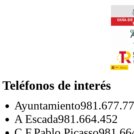
Teléfonos de interés
Ayuntamiento
981.677.7
A Escada
981.664.452
C.F.Pablo Picasso
981.66