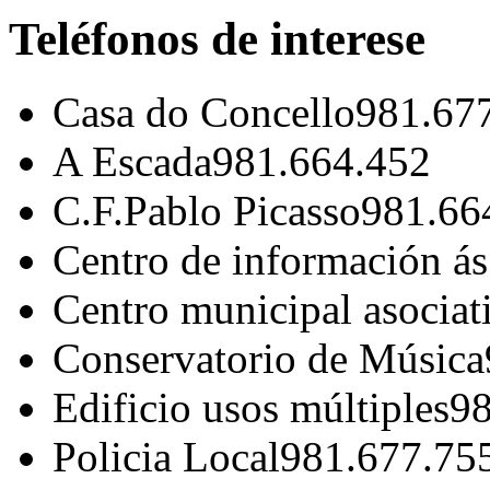
Teléfonos de interese
Casa do Concello
981.67
A Escada
981.664.452
C.F.Pablo Picasso
981.66
Centro de información á
Centro municipal asociat
Conservatorio de Música
Edificio usos múltiples
98
Policia Local
981.677.75