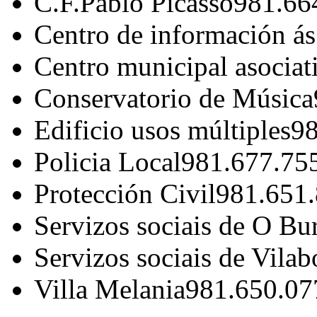
C.F.Pablo Picasso
981.66
Centro de información á
Centro municipal asociat
Conservatorio de Música
Edificio usos múltiples
98
Policia Local
981.677.75
Protección Civil
981.651
Servizos sociais de O Bu
Servizos sociais de Vilab
Villa Melania
981.650.07