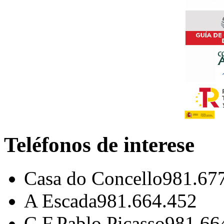
Teléfonos de interese
Casa do Concello
981.67
A Escada
981.664.452
C.F.Pablo Picasso
981.66